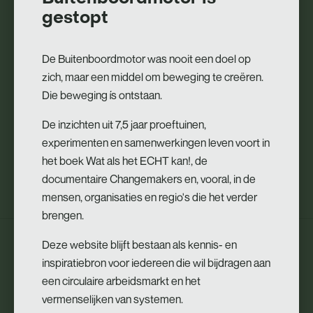
gestopt
terug kon naar de Rabobank, dat gaf me de ruimte om te
ontdekken wat bij me paste. Dit had ook een keerzijde. Ik
ben een zekerheidszoeker, en het houdt je ook gebonden
De Buitenboordmotor was nooit een doel op
aan de bank. Dus dan ga je toch met 80% een overstap in, en
zich, maar een middel om beweging te creëren.
die 20% houd je verbonden aan je werkgever. Ook de
Die beweging ís ontstaan.
combinatie met corona deed me twijfelen: is dit het moment
De inzichten uit 7,5 jaar proeftuinen,
om het onderwijs in te gaan? Het lerarentekort is er, maar
experimenten en samenwerkingen leven voort in
door corona kon het ook zo zijn dat je online moest starten
het boek Wat als het ECHT kan!, de
en ik wist niet hoe het schoolbeleid eruit zou komen te zien.
documentaire Changemakers en, vooral, in de
mensen, organisaties en regio's die het verder
brengen.
Deze website blijft bestaan als kennis- en
‘’Het was spannend, maar ik voelde ook;
inspiratiebron voor iedereen die wil bijdragen aan
als ik dit nu niet doe, krijg ik spijt.’’
een circulaire arbeidsmarkt en het
vermenselijken van systemen.