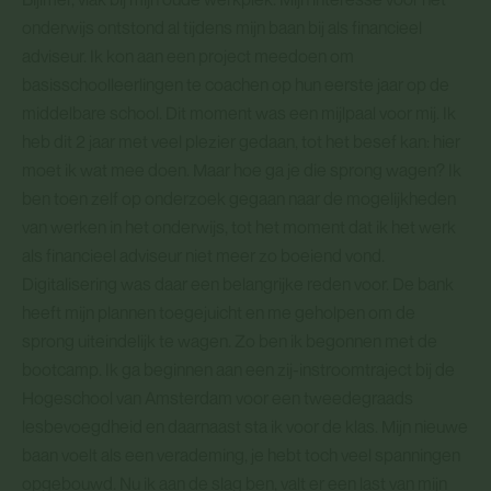
onderwijs ontstond al tijdens mijn baan bij als financieel
adviseur. Ik kon aan een project meedoen om
basisschoolleerlingen te coachen op hun eerste jaar op de
middelbare school. Dit moment was een mijlpaal voor mij. Ik
heb dit 2 jaar met veel plezier gedaan, tot het besef kan: hier
moet ik wat mee doen. Maar hoe ga je die sprong wagen? Ik
ben toen zelf op onderzoek gegaan naar de mogelijkheden
van werken in het onderwijs, tot het moment dat ik het werk
als financieel adviseur niet meer zo boeiend vond.
Digitalisering was daar een belangrijke reden voor. De bank
heeft mijn plannen toegejuicht en me geholpen om de
sprong uiteindelijk te wagen. Zo ben ik begonnen met de
bootcamp. Ik ga beginnen aan een zij-instroomtraject bij de
Hogeschool van Amsterdam voor een tweedegraads
lesbevoegdheid en daarnaast sta ik voor de klas. Mijn nieuwe
baan voelt als een verademing, je hebt toch veel spanningen
opgebouwd. Nu ik aan de slag ben, valt er een last van mijn