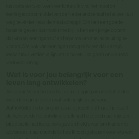
kan betekenisvol werk verrichten. Ik vind het mooi om
leerlingen door middel van de Nederlandse taal te helpen hun
weg te vinden naar de maatschappij. Om hen een goede
basis te geven, dat maakt me blij. Ik ben een jonge docent,
dat vinden leerlingen tof en helpt me om snel aansluiting te
vinden. Om ook van leerlingen terug te horen dat ze mijn
lessen leuk vinden, is fijn om te horen. Dat geeft ontzettend
veel voldoening.
Wat is voor jou belangrijk voor een
leven lang ontwikkelen?
Als leraar Nederlands is het een uitdaging om in slechts drie
woorden aan te geven wat belangrijk is daarvoor.
Authenticiteit
is belangrijk, als je bij jezelf blijft, geef je jezelf
de kans verder te ontwikkelen. Ik had het goed naar mijn zin
bij de bank, had leuke collega’s en hield ervan om klanten te
adviseren, maar uiteindelijk heb ik toch gekozen voor iets wat