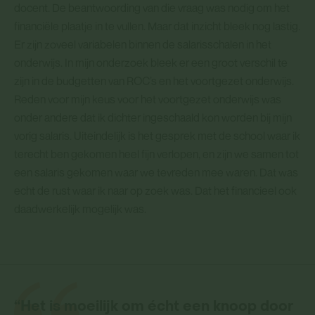
docent. De beantwoording van die vraag was nodig om het
financiële plaatje in te vullen. Maar dat inzicht bleek nog lastig.
Er zijn zoveel variabelen binnen de salarisschalen in het
onderwijs. In mijn onderzoek bleek er een groot verschil te
zijn in de budgetten van ROC’s en het voortgezet onderwijs.
Reden voor mijn keus voor het voortgezet onderwijs was
onder andere dat ik dichter ingeschaald kon worden bij mijn
vorig salaris. Uiteindelijk is het gesprek met de school waar ik
terecht ben gekomen heel fijn verlopen, en zijn we samen tot
een salaris gekomen waar we tevreden mee waren. Dat was
echt de rust waar ik naar op zoek was. Dat het financieel ook
daadwerkelijk mogelijk was.
“Het is moeilijk om écht een knoop door