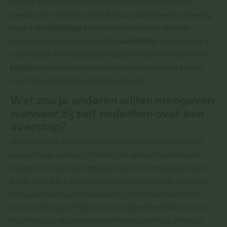
echt bij mij past, omdat het werk in de bankwereld zich
steeds meer richt op online. Ik houd van een werkomgeving
waar ik de
verbinding
met mensen heb en ze iets kan
overbrengen, het onderwijs. De
waardering
die dat geeft, is
voor mij ook een belangrijke factor. Het geeft me echt veel
plezier
om op mijn eigen manier mijn leerlingen de kennis
over de Nederlandse taal bij te brengen.
Wat zou je anderen willen meegeven
wanneer zij zelf nadenken over een
overstap?
Het idee om je leven beter en completer te maken heb je
waarschijnlijk al langer. Probeer om dat in je hoofd al een
beetje in te delen voordat je aan de bootcamp begint, dan
kun je tijdens je traject al snel heel gericht aan de slag gaan
met waar je je in wilt ontwikkelen. Soms vragen anderen:
houd je het nog vol? Dat is bemoedigend bedoeld, maar je
moet het ook niet spannender maken dan het is. Ik heb er