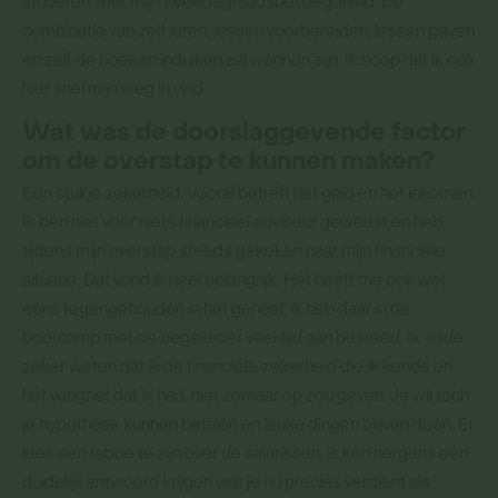
studeren voor mijn tweedegraadsbevoegdheid. De
combinatie van zelf leren, lessen voorbereiden, lessen geven
en zelf de boeken induiken zal wennen zijn. Ik hoop dat ik ook
hier snel mijn weg in vind.
Wat was de doorslaggevende factor
om de overstap te kunnen maken?
Een stukje zekerheid. Vooral betreft het geld en het inkomen.
Ik ben niet voor niets financieel adviseur geweest en heb
tijdens mijn overstap steeds gekeken naar mijn financiële
situatie. Dat vond ik heel belangrijk. Het heeft me ook wel
eens tegengehouden in het geheel, ik heb daar in de
bootcamp met de begeleider veel tijd aan besteed. Ik wilde
zeker weten dat ik de financiële zekerheid die ik kende en
het vangnet dat ik had, niet zomaar op zou geven. Je wil toch
je hypotheek kunnen betalen en leuke dingen blijven doen. Er
leek een taboe te zijn over de salarissen, ik kon nergens een
duidelijk antwoord krijgen wat je nu precies verdient als