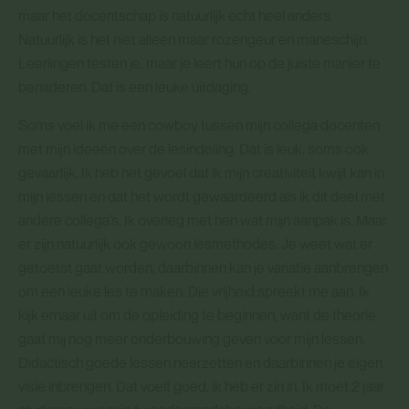
maar het docentschap is natuurlijk echt heel anders.
Natuurlijk is het niet alleen maar rozengeur en maneschijn.
Leerlingen testen je, maar je leert hun op de juiste manier te
benaderen. Dat is een leuke uitdaging.
Soms voel ik me een cowboy tussen mijn collega docenten
met mijn ideeën over de lesindeling. Dat is leuk, soms ook
gevaarlijk. Ik heb het gevoel dat ik mijn creativiteit kwijt kan in
mijn lessen en dat het wordt gewaardeerd als ik dit deel met
andere collega’s. Ik overleg met hen wat mijn aanpak is. Maar
er zijn natuurlijk ook gewoon lesmethodes. Je weet wat er
getoetst gaat worden, daarbinnen kan je variatie aanbrengen
om een leuke les te maken. Die vrijheid spreekt me aan. Ik
kijk ernaar uit om de opleiding te beginnen, want de theorie
gaat mij nog meer onderbouwing geven voor mijn lessen.
Didactisch goede lessen neerzetten en daarbinnen je eigen
visie inbrengen. Dat voelt goed, ik heb er zin in. Ik moet 2 jaar