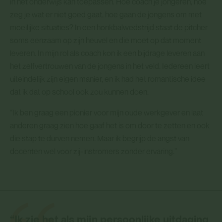
in het onderwijs kan toepassen. Hoe coach je jongeren, hoe
zeg je wat er niet goed gaat, hoe gaan de jongens om met
moeilijke situaties? In een honkbalwedstrijd staat de pitcher
soms eenzaam op zijn heuvel en die moet op dat moment
leveren. In mijn rol als coach kon ik een bijdrage leveren aan
het zelfvertrouwen van de jongens in het veld. Iedereen leert
uiteindelijk zijn eigen manier, en ik had het romantische idee
dat ik dat op school ook zou kunnen doen.
“Ik ben graag een pionier voor mijn oude werkgever en laat
anderen graag zien hoe gaaf het is om door te zetten en ook
die stap te durven nemen. Maar ik begrijp de angst van
docenten wel voor zij-instromers zonder ervaring.”
“Ik zie het als mijn persoonlijke uitdaging