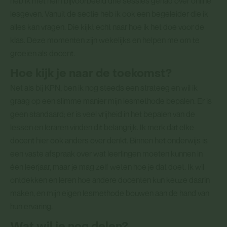
heb ik met hem bijvoorbeeld drie sessies gehad over online
lesgeven. Vanuit de sectie heb ik ook een begeleider die ik
alles kan vragen. Die kijkt echt naar hoe ik het doe voor de
klas. Deze momenten zijn wekelijks en helpen me om te
groeien als docent.
Hoe kijk je naar de toekomst?
Net als bij KPN, ben ik nog steeds een strateeg en wil ik
graag op een slimme manier mijn lesmethode bepalen. Er is
geen standaard; er is veel vrijheid in het bepalen van de
lessen en leraren vinden dit belangrijk. Ik merk dat elke
docent hier ook anders over denkt. Binnen het onderwijs is
een vaste afspraak over wat leerlingen moeten kunnen in
één leerjaar, maar je mag zelf weten hoe je dat doet. Ik wil
ontdekken en leren hoe andere docenten kun keuze daarin
maken, en mijn eigen lesmethode bouwen aan de hand van
hun ervaring.