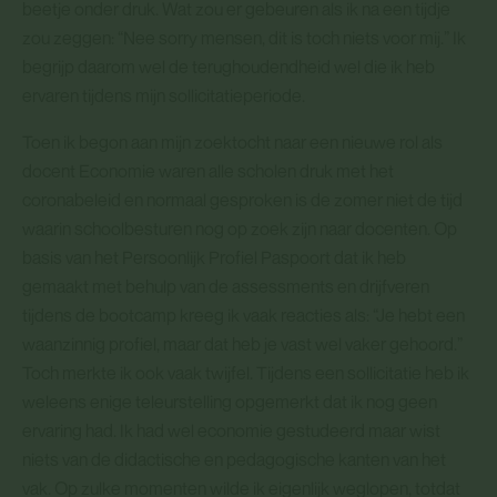
beetje onder druk. Wat zou er gebeuren als ik na een tijdje
zou zeggen: “Nee sorry mensen, dit is toch niets voor mij.” Ik
begrijp daarom wel de terughoudendheid wel die ik heb
ervaren tijdens mijn sollicitatieperiode.
Toen ik begon aan mijn zoektocht naar een nieuwe rol als
docent Economie waren alle scholen druk met het
coronabeleid en normaal gesproken is de zomer niet de tijd
waarin schoolbesturen nog op zoek zijn naar docenten. Op
basis van het Persoonlijk Profiel Paspoort dat ik heb
gemaakt met behulp van de assessments en drijfveren
tijdens de bootcamp kreeg ik vaak reacties als: “Je hebt een
waanzinnig profiel, maar dat heb je vast wel vaker gehoord.”
Toch merkte ik ook vaak twijfel. Tijdens een sollicitatie heb ik
weleens enige teleurstelling opgemerkt dat ik nog geen
ervaring had. Ik had wel economie gestudeerd maar wist
niets van de didactische en pedagogische kanten van het
vak. Op zulke momenten wilde ik eigenlijk weglopen, totdat