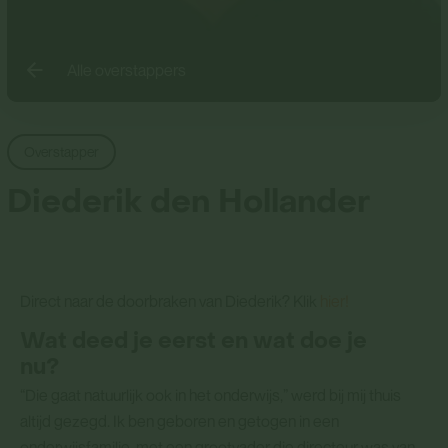
Alle overstappers
Overstapper
Diederik den Hollander
Direct naar de doorbraken van Diederik? Klik
hier!
Wat deed je eerst en wat doe je
nu?
“Die gaat natuurlijk ook in het onderwijs,” werd bij mij thuis
altijd gezegd. Ik ben geboren en getogen in een
onderwijsfamilie, met een grootvader die directeur was van