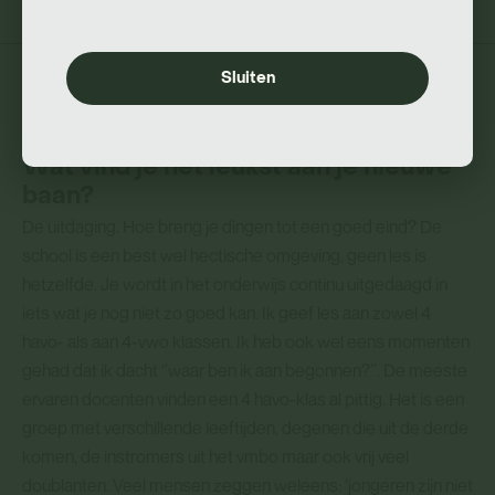
Sluiten
Wat vind je het leukst aan je nieuwe
baan?
De uitdaging. Hoe breng je dingen tot een goed eind? De
school is een best wel hectische omgeving, geen les is
hetzelfde. Je wordt in het onderwijs continu uitgedaagd in
iets wat je nog niet zo goed kan. Ik geef les aan zowel 4
havo- als aan 4-vwo klassen. Ik heb ook wel eens momenten
gehad dat ik dacht ‘’waar ben ik aan begonnen?’’. De meeste
ervaren docenten vinden een 4 havo-klas al pittig. Het is een
groep met verschillende leeftijden, degenen die uit de derde
komen, de instromers uit het vmbo maar ook vrij veel
doublanten. Veel mensen zeggen weleens: ‘jongeren zijn niet