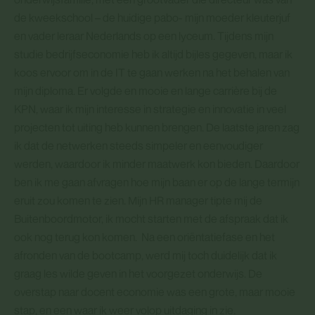
de kweekschool – de huidige pabo- mijn moeder kleuterjuf
en vader leraar Nederlands op een lyceum. Tijdens mijn
studie bedrijfseconomie heb ik altijd bijles gegeven, maar ik
koos ervoor om in de IT te gaan werken na het behalen van
mijn diploma. Er volgde en mooie en lange carrière bij de
KPN, waar ik mijn interesse in strategie en innovatie in veel
projecten tot uiting heb kunnen brengen. De laatste jaren zag
ik dat de netwerken steeds simpeler en eenvoudiger
werden, waardoor ik minder maatwerk kon bieden. Daardoor
ben ik me gaan afvragen hoe mijn baan er op de lange termijn
eruit zou komen te zien. Mijn HR manager tipte mij de
Buitenboordmotor, ik mocht starten met de afspraak dat ik
ook nog terug kon komen. Na een oriëntatiefase en het
afronden van de bootcamp, werd mij toch duidelijk dat ik
graag les wilde geven in het voorgezet onderwijs. De
overstap naar docent economie was een grote, maar mooie
stap, en een waar ik weer volop uitdaging in zie.