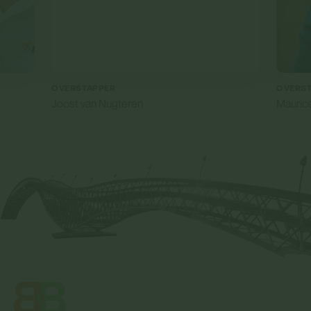
OVERSTAPPER
OVERS
Joost van Nugteren
Maurice