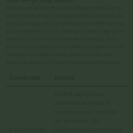
Wat wil je nog delen?
Toen ik laatst een bericht op LinkedIn gepost had over mijn
nieuwe functie, kreeg ik ontzettend veel leuke reacties van
mijn oud-collega’s, dat was hartverwarmend. KPN heeft me
de kans gegeven om in het onderwijs te gaan en daar ben ik
heel bij om. Het is een grote maar een mooie stap, die ik
iedereen kan aanraden met een (stiekeme) passie voor het
onderwijs of een ander beroep. Binnen twee jaar wil ik
docent zijn, dat is mijn focus voor nu en dat gaat me lukken.
Doorbraak
Inzicht
Diederik zag zijn baan
veranderen en begon te
twijfelen over zijn toekomst
van zijn functie. Zijn
2: Oriëntatie en
werkgever bood hem de kans