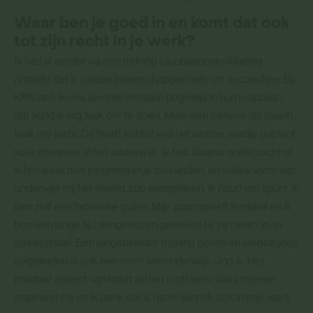
Waar ben je goed in en komt dat ook
tot zijn recht in je werk?
Ik had al eerder via een training loopbaanontwikkeling
ontdekt dat ik goede eigenschappen heb om te coachen. Bij
KPN heb ik ook diverse mensen begeleid in hun loopbaan,
dat vond ik erg leuk om te doen. Maar een carrière als coach
leek me niets. Dit heeft echter wel het eerste zaadje geplant
voor interesse in het onderwijs. Ik heb daarna onderzocht of
ik het werk met jongeren leuk zou vinden, en welke vorm van
onderwijs mij het meest zou aanspreken. Ik houd van sport, ik
ben zelf een fanatieke golfer. Mijn zoon speelt honkbal en ik
ben een lange tijd aangesloten geweest bij zijn team in de
trainingsstaf. Een jongensteam training geven en wedstrijden
begeleiden is ook een vorm van onderwijs, vind ik. Het
mentale aspect van sport en het motiveren van jongeren
inspireert mij en ik denk dat ik deze aanpak ook in mijn werk