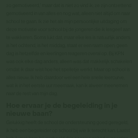
zo gemotiveerd,’ maar dat is niet zo vind ik; ze zijn ontzettend
gemotiveerd in van alles en nog wat, alleen niet altijd om naar
school te gaan. Ik zie het als mijn persoonlijke uitdaging om
deze motivatie voor school bij de jongeren die ik lesgeef aan
te wakkeren. Soms lukt dat, maar elke les is natuurlijk anders:
is het ochtend, is het middag, staat er een raam open; geen
dag is hetzelfde en leerlingen reageren overal op. Bij KPN
was ook elke dag anders, alleen was dat makkelijk schakelen
omdat ik daar wist hoe het spelletje werkt. Maar op school is
alles nieuw. Ik heb daardoor wel een hele snelle leercurve,
wat ik in het eerste uur meemaak, kan ik alweer meenemen
naar de rest van mijn dag.
Hoe ervaar je de begeleiding in je
nieuwe baan?
Gelukkig heeft de school de ondersteuning goed geregeld,
ik heb een begeleider op school bij wie ik terecht kan. Laatst