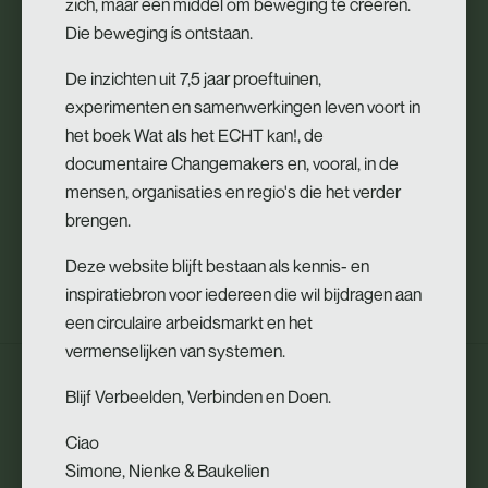
begint mijn opleiding bij de UvA. Ik ga mijn eerstegraads
zich, maar een middel om beweging te creëren.
lesbevoegdheid halen. Daarmee kan ik zowel in de onder-
Die beweging ís ontstaan.
als de bovenbouw van alle middelbare scholen lesgeven.
De inzichten uit 7,5 jaar proeftuinen,
Intussen heb ik wel een korte opleiding gehad om kennis te
experimenten en samenwerkingen leven voort in
maken met het docentschap en het geven van lessen. Mijn
het boek Wat als het ECHT kan!, de
opleiding zal één dag in de week zijn, als compensatie
documentaire Changemakers en, vooral, in de
daarvoor hoef ik minder lesuren te geven dan het aantal uren
mensen, organisaties en regio's die het verder
dat er in mijn dienstverband voor beginnend docent staan. De
brengen.
opleiding aan de UvA wordt voor de school via de overheid
gefinancierd, dat is erg fijn.
Deze website blijft bestaan als kennis- en
inspiratiebron voor iedereen die wil bijdragen aan
een circulaire arbeidsmarkt en het
vermenselijken van systemen.
Blijf Verbeelden, Verbinden en Doen.
“Ik ben zelf heel nieuwsgierig om uit te
zoeken hoe onderwijs in het algemeen
Ciao
het best georganiseerd kan worden.
“
Simone, Nienke & Baukelien