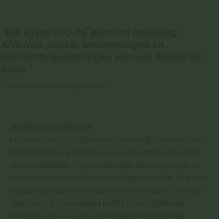
“We kijken voorbij genoten opleiding.
Affiniteit, passie, leervermogen en
doorzettingsvermogen vormen daarbij de
basis.”
Daphne Jaspars, Inergy (MKB ICT
)
(iii) Geld op de juiste plek
Er is veel geld, zowel bij bedrijven, instellingen, overheid als
instanties. Waar het voorheen vaak gericht was op behoud
van dezelfde baan of werk in dezelfde sector wordt het nu
ingezet voor persoonlijke ontwikkeling en transitie. Er is een
bijpassende financiële structuur die een naadloze overstap
garandeert. De overstapper heeft inkomen tijdens de
overstap van werk naar werk en gaat van contract naar