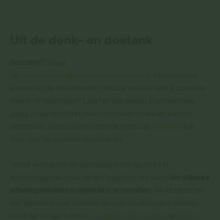
Uit de denk- en doetank
Reacties?
Graag
via
nienkesimone@debuitenboordmotor.nl
. Alleen samen
kunnen wij de arbeidsmarkt circulair maken. Heb jij concrete
ideeën of ervaringen? Laat het ons weten. Dan kijken we
graag of we samen kunnen optrekken en elkaar kunnen
versterken. Discussieer onder de posts op
LinkedIn
ook
mee over de systeemdoorbraken.
“In het verleden is de oplossing soms gezocht in
arbeidsmigratie maar het lijkt logischer om eerst
het onbenut
arbeidspotentieel in eigen land te benutten
. We hebben het
dan allereerst over mensen die wel zouden willen werken,
maar dat nu niet kunnen.” –
lees hier het column
van
Pieter