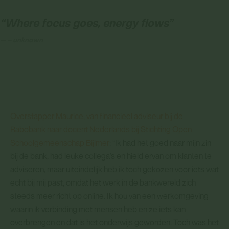
“Where focus goes, energy flows”
– unknown
Overstapper Maurice, van financieel adviseur bij de
Rabobank naar docent Nederlands bij Stichting Open
Schoolgemeenschap Bijlmer
: “Ik had het goed naar mijn zin
bij de bank, had leuke collega’s en hield ervan om klanten te
adviseren, maar uiteindelijk heb ik toch gekozen voor iets wat
echt bij mij past, omdat het werk in de bankwereld zich
steeds meer richt op online. Ik hou van een werkomgeving
waarin ik verbinding met mensen heb en ze iets kan
overbrengen en dat is het onderwijs geworden. Toch was het