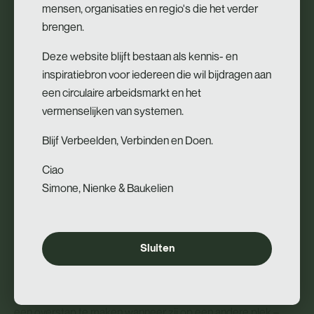
mensen, organisaties en regio's die het verder
brengen.
(i) Werkgevers met sociale partners nemen het voortouw
Op de Loopbruggen naar een nieuwe, passende baan zijn de
Deze website blijft bestaan als kennis- en
werkgevers de logische brughoofden aan beide kanten van
inspiratiebron voor iedereen die wil bijdragen aan
de brug. Als
zowel latende als ontvangende partij
kunnen zij
een circulaire arbeidsmarkt en het
de arbeidsmarkt continu doen bewegen en hebben zij bij
vermenselijken van systemen.
uitstek de positie om een nieuw systeem te creëren, die
deze in- en externe mobiliteit als een kans omarmt en
Blijf Verbeelden, Verbinden en Doen.
faciliteert.
Ciao
Werkgevers richten zich op de
permanente ontwikkeling van
Simone, Nienke & Baukelien
medewerkers
zodat zij moeiteloos kunnen overgaan van
contract naar contract. Cao’s zijn ingericht om de toegang te
vergemakkelijken tot werk waar mensen nodig zijn. Ook
Sluiten
is scholingsgeld flexibeler ingezet door het individueel en
meeneembaar te maken en is betaalde heroriëntatie
georganiseerd. Medewerkers worden zo gestimuleerd om
een overstap te maken wanneer zij op een andere plek –