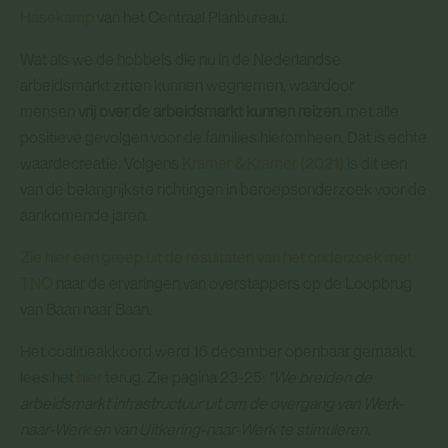
Hasekamp
van het Centraal Planbureau.
Wat als we de hobbels die nu in de Nederlandse
arbeidsmarkt zitten kunnen wegnemen, waardoor
mensen
vrij over de arbeidsmarkt kunnen reizen
, met alle
positieve gevolgen voor de families hieromheen. Dat is echte
waardecreatie. Volgens
Kramer & Kramer (2021)
is dit een
van de belangrijkste richtingen in beroepsonderzoek voor de
aankomende jaren.
Zie hier een greep uit de resultaten van het onderzoek met
TNO
naar de ervaringen van overstappers op de Loopbrug
van Baan naar Baan.
Het coalitieakkoord werd 15 december openbaar gemaakt,
lees het
hier
terug. Zie pagina 23-25:
“We breiden de
arbeidsmarkt infrastructuur uit om de overgang van Werk-
naar-Werk en van Uitkering-naar-Werk te stimuleren.