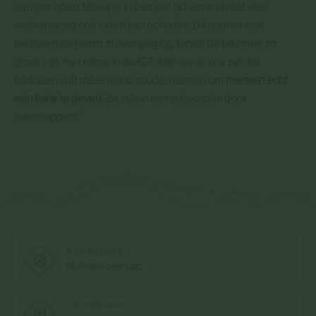
een jaar open, terwijl je in een jaar tijd iemand met veel
werkervaring ook intern kan opleiden. Dit nemen veel
bedrijven niet eens in overweging, terwijl de tekorten zo
groot zijn, met name in de ICT. Mijn wens zou zijn dat
bedrijven wat meer risico zouden nemen om
mensen echt
een kans te geven
. Ze zullen verrast worden door
overstappers.”
o
g
n
n
t
w
a
i
l
k
n
k
e
e
v
l
e
e
L
n
DOORBRAAK 1
Motivatie overstap
DOORBRAAK 2