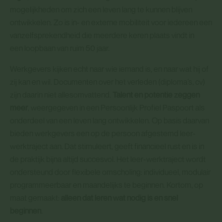
mogelijkheden om zich een leven lang te kunnen blijven
ontwikkelen. Zo is in- en externe mobiliteit voor iedereen een
vanzelfsprekendheid die meerdere keren plaats vindt in
een loopbaan van ruim 50 jaar.
Werkgevers kijken echt naar wie iemand is, en naar wat hij of
zij kan en wil. Documenten over het verleden (diploma’s, cv)
zijn daarin niet allesomvattend.
Talent en potentie zeggen
meer
, weergegeven in een Persoonlijk Profiel Paspoort als
onderdeel van een leven lang ontwikkelen. Op basis daarvan
bieden werkgevers een op de persoon afgestemd leer-
werktraject aan. Dat stimuleert, geeft financieel rust en is in
de praktijk bijna altijd succesvol. Het leer-werktraject wordt
ondersteund door flexibele omscholing: individueel, modulair
programmeerbaar en maandelijks te beginnen. Kortom, op
maat gemaakt:
alleen dat leren wat nodig is en snel
beginnen
.