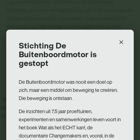
nog veertien hobbels – in de mens zelf, bij bedrijven,
instanties, door wet- en regelgeving – die in de weg staan en
tegelijk moeten worden overwonnen. In deze nieuwsbrief
verbeelden we
hoe stevige Loopbruggen eruit zouden
kunnen zien
. We zien drie focuspunten:
Stichting De
Buitenboordmotor is
(i) Werkgevers met sociale partners nemen het voortouw
gestopt
(ii) Zie de mens: focus binnen HR- en scholingsbeleid
(iii) Geld op de juiste plek
De Buitenboordmotor was nooit een doel op
zich, maar een middel om beweging te creëren.
Die beweging ís ontstaan.
“Mijn wens zou zijn dat bedrijven wat meer
risico zouden nemen om mensen echt een
De inzichten uit 7,5 jaar proeftuinen,
kans te geven.”
experimenten en samenwerkingen leven voort in
Overstapper Branko
het boek Wat als het ECHT kan!, de
documentaire Changemakers en, vooral, in de