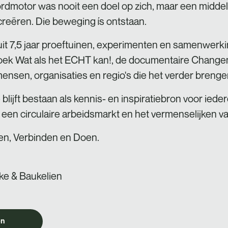
rdmotor was nooit een doel op zich, maar een midde
reëren. Die beweging ís ontstaan.
uit 7,5 jaar proeftuinen, experimenten en samenwerk
 boek Wat als het ECHT kan!, de documentaire Change
 mensen, organisaties en regio's die het verder brenge
lijft bestaan als kennis- en inspiratiebron voor ieder
 een circulaire arbeidsmarkt en het vermenselijken 
den, Verbinden en Doen.
ke & Baukelien
OVERSTAPPER
VERAN
Joost van Nugteren
Anita
en