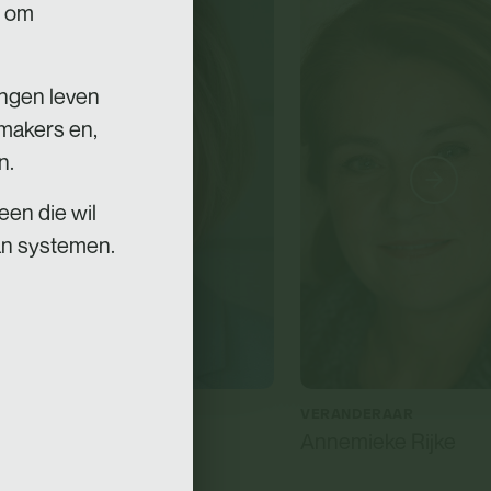
l om
ingen leven
makers en,
n.
een die wil
van systemen.
DERAAR
VERANDERAAR
 Arts
Annemieke Rijke