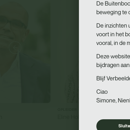
De Buitenboo
beweging te c
De inzichten 
voort in het
vooral, in de
Deze website b
bijdragen aan
Blijf Verbeel
Ciao
Simone, Nien
OPLEIDER
n
Eline Holten
Sluit