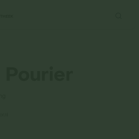
OTHEEK
 Pourier
ing
r.nl