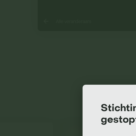
Alle veranderaars
Sticht
gestop