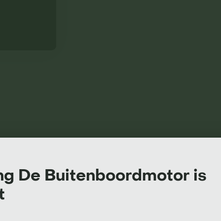
ing De Buitenboordmotor is
MEER VERANDERAARS
t