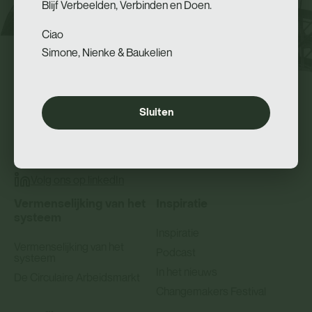
Blijf Verbeelden, Verbinden en Doen.
Ciao
Simone, Nienke & Baukelien
Sluiten
Wij zijn ongeduldige systeemveranderaars.
Volg ons op linkedIn
Vermenselijking van het
Inspiratie
systeem
Inspiratie
Vermenselijking van het
Podcast
systeem
In het nieuws
De Circulaire Arbeidsmarkt
Changemakers Festival