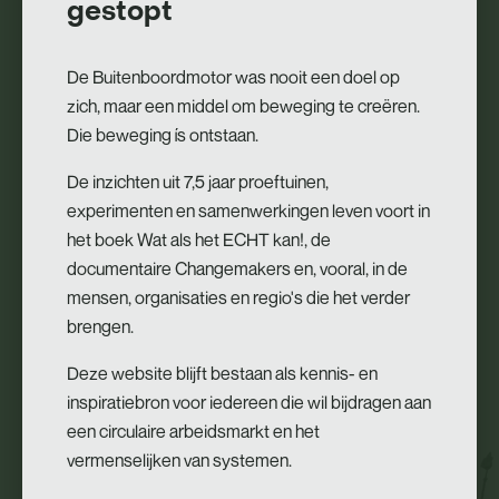
gestopt
De week van 25 september tot 29 september is door de
organisatie Week van Werkgeluk – jawel – bestempeld als
De Buitenboordmotor was nooit een doel op
de Week van Werkgeluk! Iedereen wil graag gelukkig zijn op
zich, maar een middel om beweging te creëren.
het werk, want: dit loont. Voor jezelf: je bent vitaler, vrolijker,
Die beweging ís ontstaan.
socialer. Voor organisaties zijn gelukkige werknemers
De inzichten uit 7,5 jaar proeftuinen,
belangrijk, omdat gelukkige werknemers productiever,
experimenten en samenwerkingen leven voort in
creatiever, en innovatiever zijn.
het boek Wat als het ECHT kan!, de
Een enorm belangrijk agendapunt dus! De
documentaire Changemakers en, vooral, in de
Buitenboordmotor was uitgenodigd om aan dit initiatief mee
mensen, organisaties en regio's die het verder
te doen en haar visie op werkgeluk toe te lichten. Ben je
brengen.
benieuwd? Klik dan
HIER
!
Deze website blijft bestaan als kennis- en
inspiratiebron voor iedereen die wil bijdragen aan
een circulaire arbeidsmarkt en het
vermenselijken van systemen.