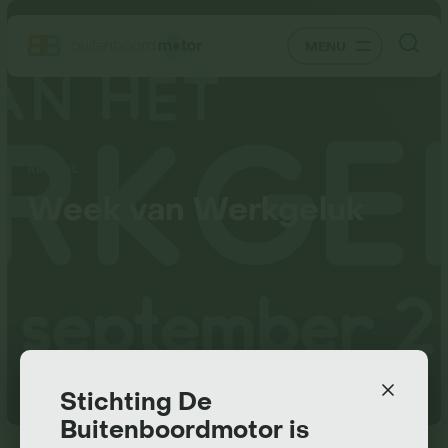
MENU
ARTIKEL
Week van Werkgeluk
Terug
Stichting De
Buitenboordmotor is