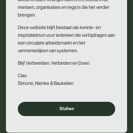
Engineer
).
mensen, organisaties en regio's die het verder
brengen.
Wat is er nodig om de FastSwitch trajecten verder te
verfijnen en op te schalen?
Deze website blijft bestaan als kennis- en
inspiratiebron voor iedereen die wil bijdragen aan
betere samenwerking tussen het werkveld en
een circulaire arbeidsmarkt en het
de hogeschool om de inhoud van de opleiding
vermenselijken van systemen.
en maatwerktrajecten echt te kunnen
Blijf Verbeelden, Verbinden en Doen.
afstemmen.
Ciao
betere samenwerking tussen het mbo en hbo
Simone, Nienke & Baukelien
voor passende programma’s voor instromers en
doorstromers (om een doorlopende lijn neer te
zetten voor een leven lang ontwikkelen)
Sluiten
sectoroverstijgend leren van en met elkaar.