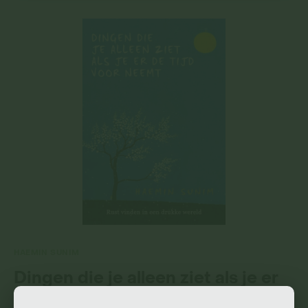
HAEMIN SUNIM
Dingen die je alleen ziet als je er
de tijd voor neemt