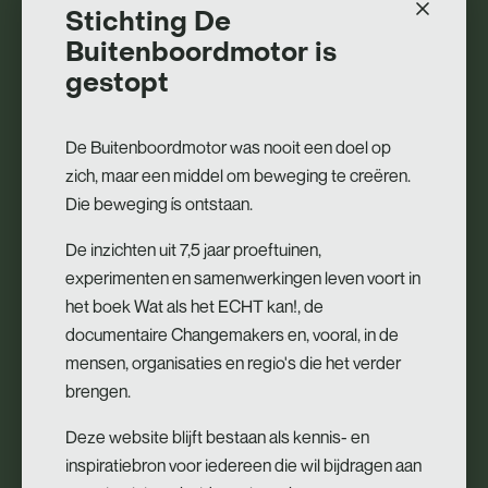
Stichting De
Rust vinden in een drukke wereld
Buitenboordmotor is
De Koreaanse boeddhistische monnik Haemin Sunim geeft
gestopt
les over verschillende levenskwesties, van liefde en
vriendschap tot werk, levensdoelen en spiritualiteit. Zijn
De Buitenboordmotor was nooit een doel op
inzichten en adviezen helpen om in het moderne, drukke
zich, maar een middel om beweging te creëren.
leven te zoeken naar rustpunten. Zo legt hij bijvoorbeeld uit
Die beweging ís ontstaan.
hoe je mindful kunt omgaan met negatieve emoties als
woede en jaloezie. Sunim laat het belang zien van sterke
De inzichten uit 7,5 jaar proeftuinen,
relaties met anderen en benadrukt dat je vergevingsgezind
experimenten en samenwerkingen leven voort in
en mild moet zijn tegenover jezelf.
het boek Wat als het ECHT kan!, de
documentaire Changemakers en, vooral, in de
De prachtige, kleurrijke illustraties fungeren als kalmerende
mensen, organisaties en regio's die het verder
visuele pauzes die ons aansporen rustig aan te doen. Want
brengen.
als jij rustig bent, zal de wereld ook rustig worden.
Deze website blijft bestaan als kennis- en
In de pers
inspiratiebron voor iedereen die wil bijdragen aan